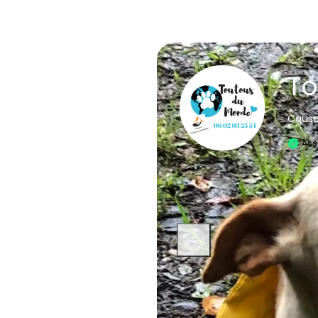
To
Cause
Ass