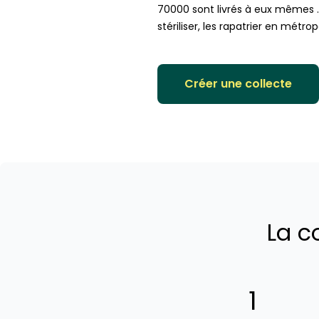
70000 sont livrés à eux mêmes . N
stériliser, les rapatrier en métrop
Créer une collecte
La c
1