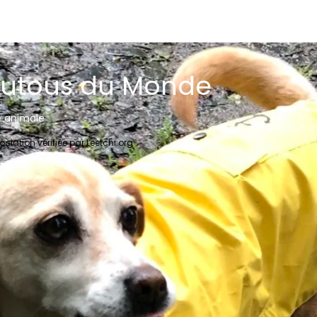
utous du Monde
 animale
ociation vérifiée par Leetchi:org