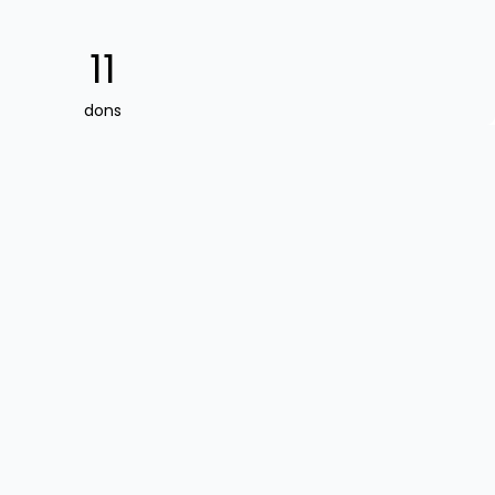
11
dons