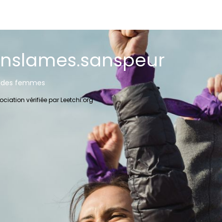
nslames.sanspeur
s des femmes
ociation vérifiée par Leetchi:org