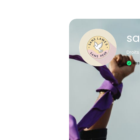
sa
Droit
Ass