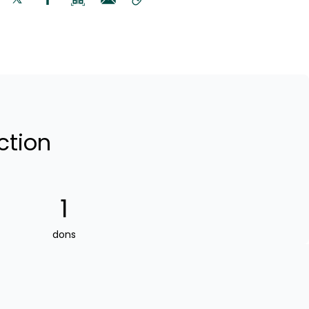
ction
1
dons