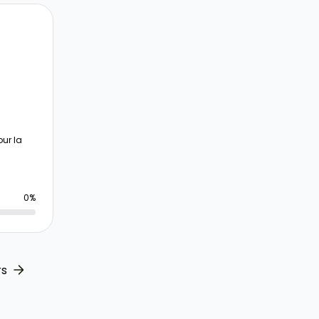
our la
0%
rs