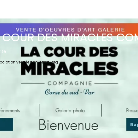
 COUR DES MIRACLES CO
ité
ociation vérifiée par Leetchi:org