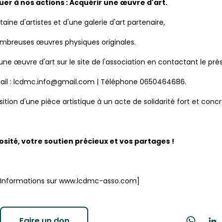
uer à nos actions : Acquérir une œuvre d'art.
aine d'artistes et d'une galerie d'art partenaire,
nombreuses œuvres physiques originales.
e œuvre d'art sur le site de l'association en contactant le pré
ail : lcdmc.info@gmail.com | Téléphone 0650464686.
uisition d'une pièce artistique à un acte de solidarité fort et concr
osité, votre soutien précieux et vos partages !
14. Informations sur www.lcdmc-asso.com]
Faire un don