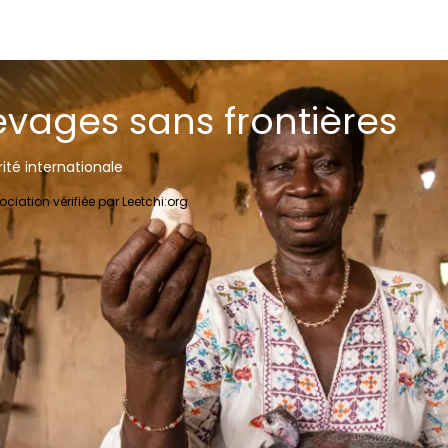
evages sans frontières
rité internationale
ociation vérifiée par Leetchi:org