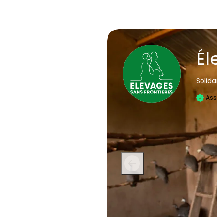
Él
Solida
Ass