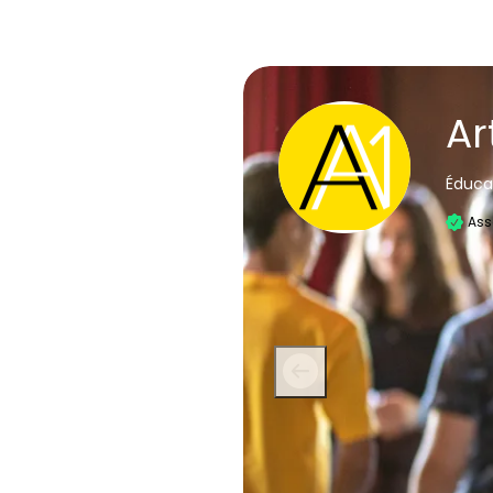
Ar
Éduca
Ass