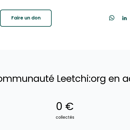
Faire un don
ommunauté Leetchi:org en a
0 €
collectés