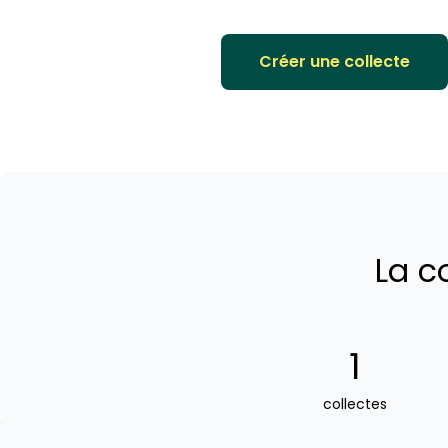
Créer une collecte
La c
1
collectes