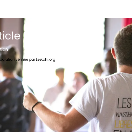
ticle 1
tion
ociation vérifiée par Leetchi:org