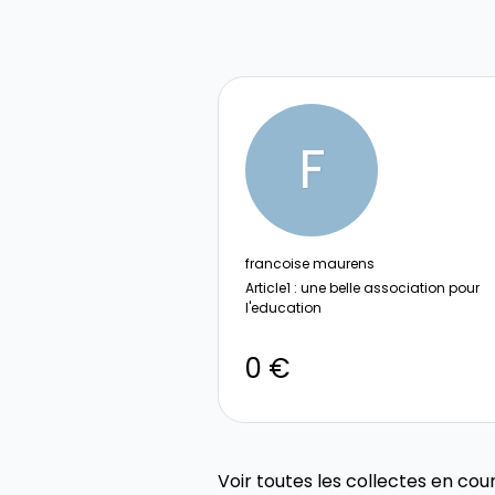
F
francoise maurens
Article1 : une belle association pour
l'education
0 €
Voir toutes les collectes en cou