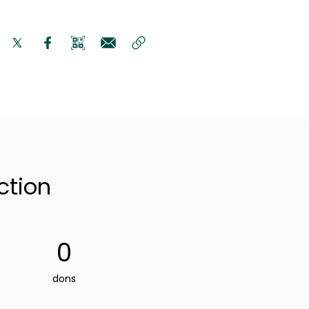
ction
0
dons