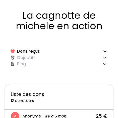
La cagnotte de
michele en action
Dons reçus
Objectifs
Blog
Liste des dons
12 donateurs
25 €
Anonyme
A
- il y a 6 mois