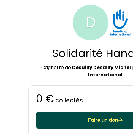
D
Solidarité Han
Cagnotte de
Desailly Desailly Michel
International
0 €
collectés
Faire un don