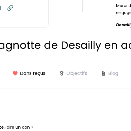
Merci d
engage
Desaill
agnotte de Desailly en a
Dons reçus
Objectifs
Blog
te.
Faire un don >