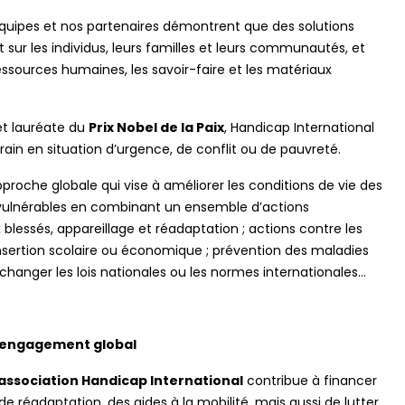
équipes et nos partenaires démontrent que des solutions
 sur les individus, leurs familles et leurs communautés, et
ssources humaines, les savoir-faire et les matériaux
et lauréate du
Prix Nobel de la Paix
, Handicap International
rain en situation d’urgence, de conflit ou de pauvreté.
proche globale qui vise à améliorer les conditions de vie des
ulnérables en combinant un ensemble d’actions
blessés, appareillage et réadaptation ; actions contre les
 insertion scolaire ou économique ; prévention des maladies
 changer les lois nationales ou les normes internationales…
n engagement global
'association Handicap International
contribue à financer
e réadaptation, des aides à la mobilité, mais aussi de lutter