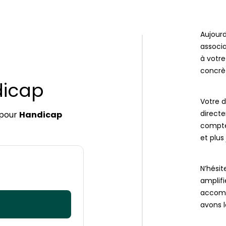
Aujourd
associa
à votre
concrèt
dicap
Votre d
direct
pour
Handicap
compte 
et plus 
N’hésit
amplif
accomp
avons l