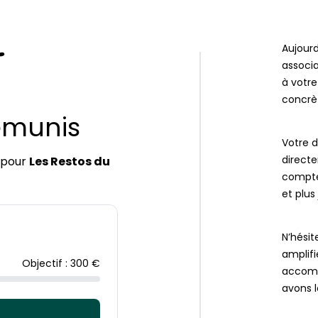
Aujourd
associa
à votre
concrèt
emunis
Votre d
direct
pour
Les Restos du
compte 
et plus 
N’hésit
amplif
Objectif : 300 €
accomp
avons l