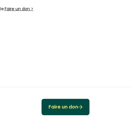
te.
Faire un don >
Faire un don